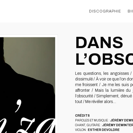
DISCOGRAPHIE
BI
DANS
L’OBS
Les questions, les angoisses / 
dissimulé / À voir ce que l’on d
me froissent / Je me les suis p
affronter / Mais la lumière du
l’obscurité / Simplement, dénué 
tout / Me révéler alors…
CRÉDITS
PAROLES ET MUSIQUE :
JÉRÉMY DEW
CHANT, GUITARE :
JÉRÉMY DEWINTE
VIOLON :
ESTHER DEVOLDRE